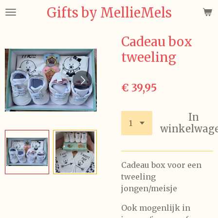
Gifts by MellieMels
Ga
direct
naar
Cadeau box
de
tweeling
hoofdinhoud
€ 39,95
In
winkelwag
Cadeau box voor een
tweeling
jongen/meisje
Ook mogenlijk in