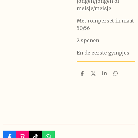
jongen/jongen of
meisje/meisje
Met romperset in maat
50/56
2 spenen
En de eerste gympjes
D
D
S
D
e
e
h
e
l
e
a
l
e
l
r
e
n
e
n