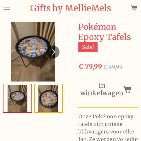
Gifts by MellieMels
Ga
direct
naar
Pokémon
de
Epoxy Tafels
hoofdinhoud
Sale!
€ 79,99
€ 99,99
In
winkelwagen
Onze Pokémon epoxy
tafels zijn unieke
blikvangers voor elke
fan. Ze worden volledig