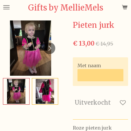
Gifts by MellieMels
Ga
direct
naar
Pieten jurk
de
hoofdinhoud
€ 13,00
€ 14,95
Met naam
Uitverkocht
Roze pieten jurk