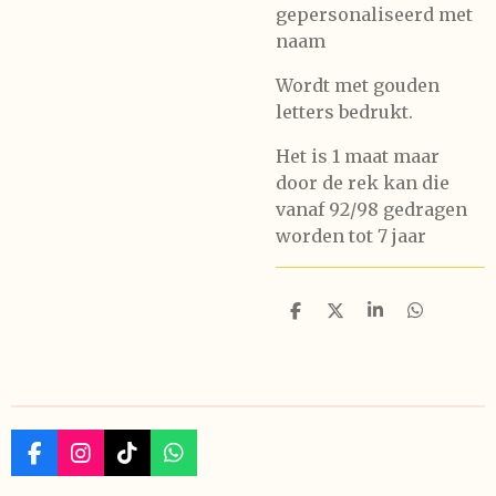
gepersonaliseerd met
naam
Wordt met gouden
letters bedrukt.
Het is 1 maat maar
door de rek kan die
vanaf 92/98 gedragen
worden tot 7 jaar
D
D
S
D
e
e
h
e
l
e
a
l
e
l
r
e
n
e
n
F
I
T
W
a
n
i
h