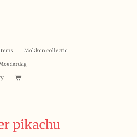
items
Mokken collectie
/Moederdag
xy
er pikachu