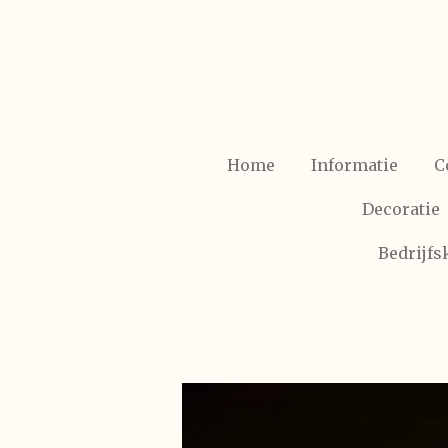
Ga
direct
naar
de
hoofdinhoud
Home
Informatie
C
Decoratie
Bedrijf