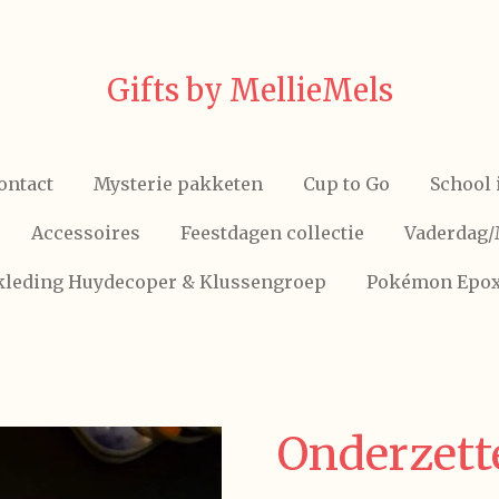
Gifts by MellieMels
ontact
Mysterie pakketen
Cup to Go
School 
Accessoires
Feestdagen collectie
Vaderdag
skleding Huydecoper & Klussengroep
Pokémon Epo
Onderzett