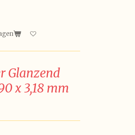
agen
er Glanzend
 90 x 3,18 mm
d