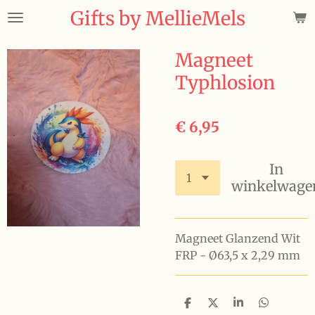
Gifts by MellieMels
Ga
direct
naar
Magneet
de
Typhlosion
hoofdinhoud
€ 6,95
In
winkelwage
Magneet Glanzend Wit
FRP - Ø63,5 x 2,29 mm
D
D
S
D