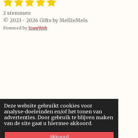
1
2
3
4
5
S
R
o
g
k
A
t
o
r
p
a
s
s
s
s
s
e
2 stemmen
k
a
p
t
t
t
t
t
t
m
m
© 2023 - 2026 Gifts by MellieMels
i
m
e
Powered by
e
e
JouwWeb
e
e
n
e
n
g
r
r
r
r
r
:
r
r
r
r
5
e
e
e
e
s
t
n
n
n
n
e
r
r
e
n
Deze website gebruikt cookies voor
analyse-doeleinden en/of het tonen van
advertenties. Door gebruik te blijven maken
van de site gaat u hiermee akkoord.
Akkoord