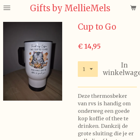
Gifts by MellieMels
Ga
direct
naar
Cup to Go
de
hoofdinhoud
€ 14,95
In
winkelwag
Deze thermosbeker
van rvs is handig om
onderweg een goede
kop koffie of thee te
drinken. Dankzij de
grote sluiting die je er