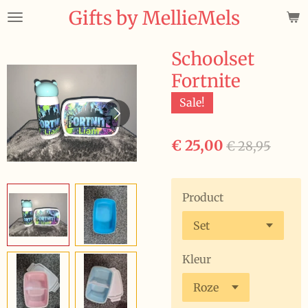
Gifts by MellieMels
Ga
direct
naar
Schoolset
de
Fortnite
hoofdinhoud
Sale!
€ 25,00
€ 28,95
Product
Kleur