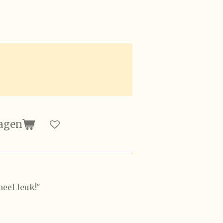
agen
 heel leuk!"