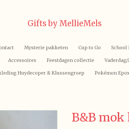
Gifts by MellieMels
ontact
Mysterie pakketen
Cup to Go
School 
Accessoires
Feestdagen collectie
Vaderdag
skleding Huydecoper & Klussengroep
Pokémon Epo
B&B mok h