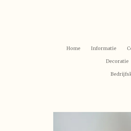
Ga
direct
naar
de
hoofdinhoud
Home
Informatie
C
Decoratie
Bedrijf