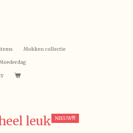
items
Mokken collectie
/Moederdag
xy
eel leuk
NIEUW!!!