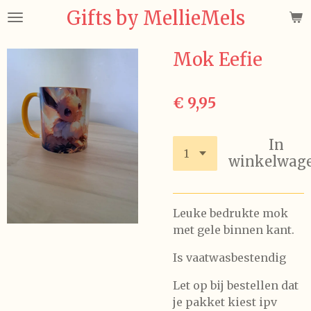
Gifts by MellieMels
Ga
direct
naar
Mok Eefie
de
hoofdinhoud
€ 9,95
In
winkelwag
Leuke bedrukte mok
met gele binnen kant.
Is vaatwasbestendig
Let op bij bestellen dat
je pakket kiest ipv