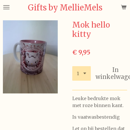
Gifts by MellieMels
Ga
direct
naar
Mok hello
de
kitty
hoofdinhoud
€ 9,95
In
winkelwag
Leuke bedrukte mok
met roze binnen kant.
Is vaatwasbestendig
Let op bij bestellen dat