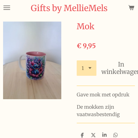
Gifts by MellieMels
Ga
direct
naar
Mok
de
hoofdinhoud
€ 9,95
In
winkelwage
Gave mok met opdruk
De mokken zijn
vaatwasbestendig
D
D
S
D