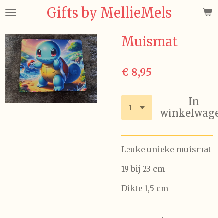
Gifts by MellieMels
Ga
direct
naar
Muismat
de
hoofdinhoud
€ 8,95
In
winkelwag
Leuke unieke muismat
19 bij 23 cm
Dikte 1,5 cm