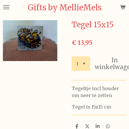
Gifts by MellieMels
Ga
direct
naar
Tegel 15x15
de
hoofdinhoud
€ 13,95
In
winkelwag
Tegeltje incl houder
om neer te zetten
Tegel is 15x15 cm
D
D
S
D