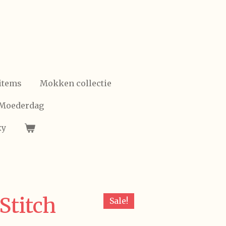
items
Mokken collectie
/Moederdag
xy
Stitch
Sale!