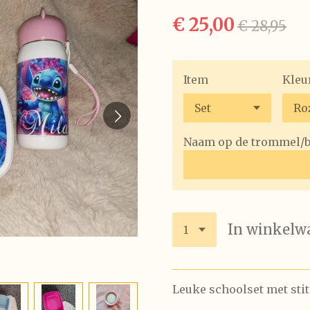
€ 25,00
€ 28,95
Item
Kleu
Naam op de trommel/
In winkelw
Leuke schoolset met sti