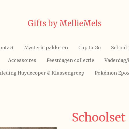
Gifts by MellieMels
ontact
Mysterie pakketen
Cup to Go
School 
Accessoires
Feestdagen collectie
Vaderdag
skleding Huydecoper & Klussengroep
Pokémon Epo
Schoolset 