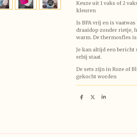
Keuze uit 1 vaks of 2 va
kleuren
Is BPA vrij en is vaatwa
draaidop zonder rietje, 
warm. De thermosfles is
Je kan altijd een bericht
erbij staat.
De sets zijn in Roze of 
gekocht worden
D
D
S
e
e
h
l
e
a
e
l
r
n
e