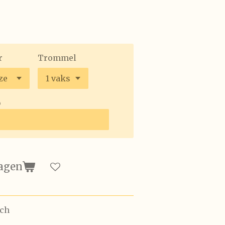
r
Trommel
b
agen
tch