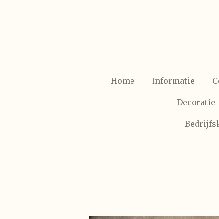
Ga
direct
naar
de
hoofdinhoud
Home
Informatie
C
Decoratie
Bedrijf