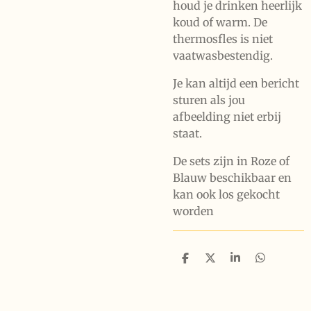
houd je drinken heerlijk
koud of warm. De
thermosfles is niet
vaatwasbestendig.
Je kan altijd een bericht
sturen als jou
afbeelding niet erbij
staat.
De sets zijn in Roze of
Blauw beschikbaar en
kan ook los gekocht
worden
D
D
S
D
e
e
h
e
l
e
a
l
e
l
r
e
n
e
n