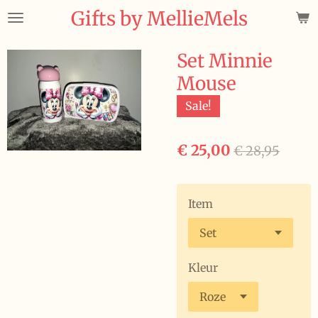
Gifts by MellieMels
Ga
direct
naar
Set Minnie
de
Mouse
hoofdinhoud
Sale!
€ 25,00
€ 28,95
Item
Kleur