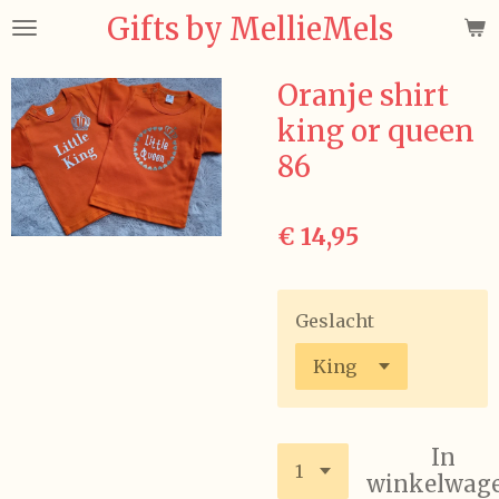
Gifts by MellieMels
Ga
direct
naar
Oranje shirt
de
king or queen
hoofdinhoud
86
€ 14,95
Geslacht
In
winkelwag