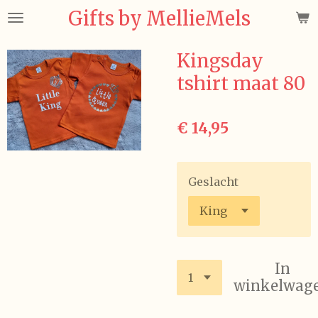
Gifts by MellieMels
Ga
direct
naar
Kingsday
de
tshirt maat 80
hoofdinhoud
€ 14,95
Geslacht
In
winkelwag