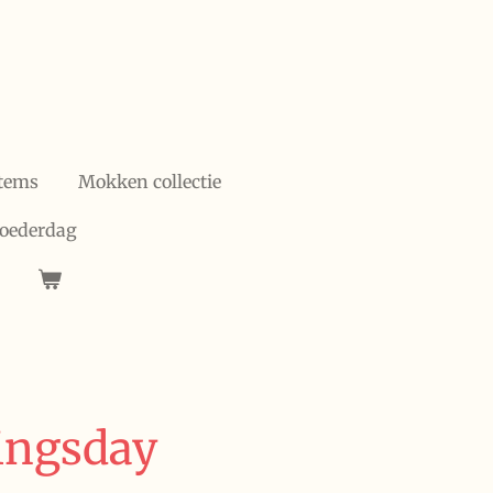
items
Mokken collectie
oederdag
kingsday