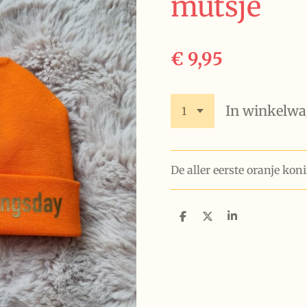
mutsje
€ 9,95
In winkelw
De aller eerste oranje kon
D
D
S
e
e
h
l
e
a
e
l
r
n
e