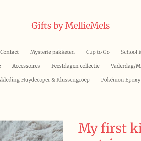
Gifts by MellieMels
Contact
Mysterie pakketen
Cup to Go
School 
e
Accessoires
Feestdagen collectie
Vaderdag/M
fskleding Huydecoper & Klussengroep
Pokémon Epoxy
My first 