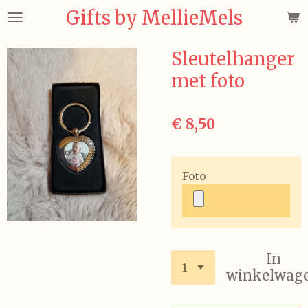
Gifts by MellieMels
Ga
direct
naar
Sleutelhanger
de
met foto
hoofdinhoud
€ 8,50
Foto
In
winkelwag