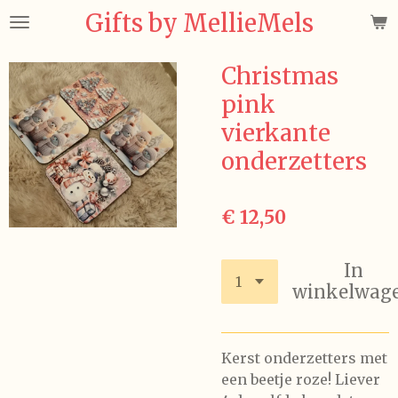
Gifts by MellieMels
Ga
direct
naar
Christmas
de
pink
hoofdinhoud
vierkante
onderzetters
€ 12,50
In
winkelwag
Kerst onderzetters met
een beetje roze! Liever