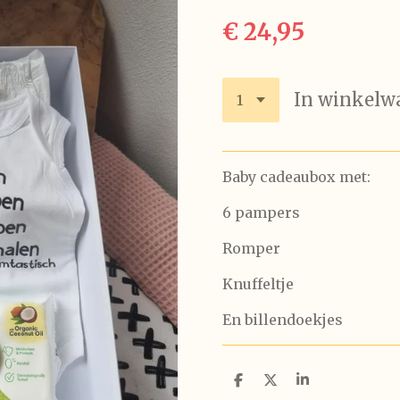
€ 24,95
In winkelw
Baby cadeaubox met:
6 pampers
Romper
Knuffeltje
En billendoekjes
D
D
S
e
e
h