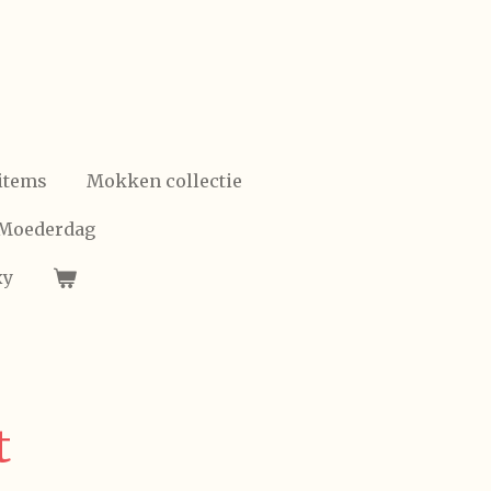
items
Mokken collectie
/Moederdag
xy
t