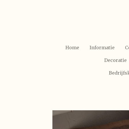
Ga
direct
naar
de
hoofdinhoud
Home
Informatie
C
Decoratie
Bedrijf