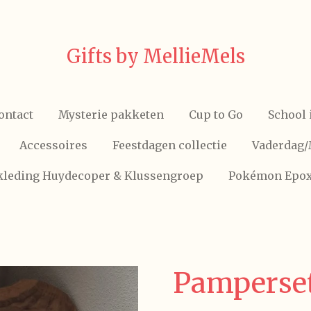
Gifts by MellieMels
ontact
Mysterie pakketen
Cup to Go
School 
Accessoires
Feestdagen collectie
Vaderdag
skleding Huydecoper & Klussengroep
Pokémon Epo
Pamperse