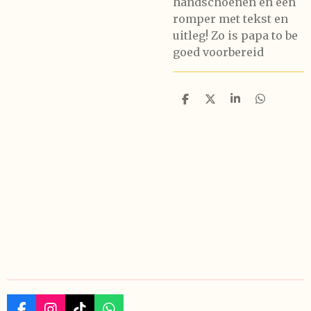
handschoenen en een
romper met tekst en
uitleg! Zo is papa to be
goed voorbereid
D
D
S
D
e
e
h
e
l
e
a
l
e
l
r
e
n
e
n