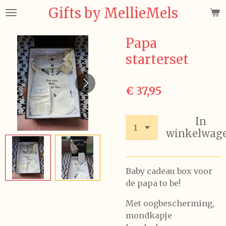
Gifts by MellieMels
Ga
direct
naar
Papa
de
starterset
hoofdinhoud
€ 37,95
In
winkelwag
Baby cadeau box voor
de papa to be!
Met oogbescherming,
mondkapje